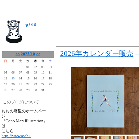
::::: Oono Mari ::::: N e w s :::::
2026年カレンダー販売
<<
2025/10
>>
日
月
火
水
木
金
土
01
02
03
04
05
06
07
08
09
10
11
12
13
14
15
16
17
18
19
20
21
22
23
24
25
26
27
28
29
30
31
このブログについて
おおの麻里のホームペー
ジ
『Oono Mari Illustration』
は
こちら
http://www.asahi-