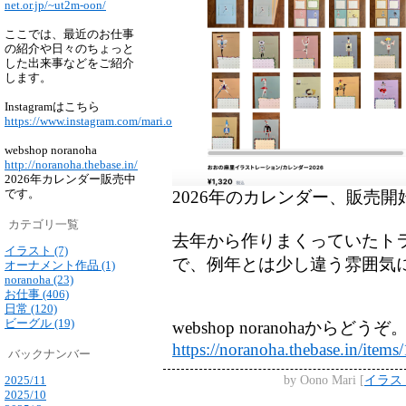
net.or.jp/~ut2m-oon/
ここでは、最近のお仕事
の紹介や日々のちょっと
した出来事などをご紹介
します。
Instagramはこちら
https://www.instagram.com/mari.oonoo/
webshop noranoha
http://noranoha.thebase.in/
2026年カレンダー販売中
です。
2026年のカレンダー、販売開
カテゴリ一覧
去年から作りまくっていたト
イラスト (7)
で、例年とは少し違う雰囲気
オーナメント作品 (1)
noranoha (23)
お仕事 (406)
日常 (120)
ビーグル (19)
webshop noranohaからどうぞ
https://noranoha.thebase.in/item
バックナンバー
by
Oono Mari
[
イラス
2025/11
2025/10